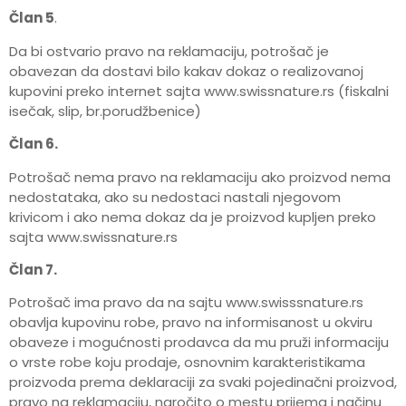
Član 5
.
Da bi ostvario pravo na reklamaciju, potrošač je
obavezan da dostavi bilo kakav dokaz o realizovanoj
kupovini preko internet sajta www.swissnature.rs (fiskalni
isečak, slip, br.porudžbenice)
Član 6.
Potrošač nema pravo na reklamaciju ako proizvod nema
nedostataka, ako su nedostaci nastali njegovom
krivicom i ako nema dokaz da je proizvod kupljen preko
sajta www.swissnature.rs
Član 7.
Potrošač ima pravo da na sajtu www.swisssnature.rs
obavlja kupovinu robe, pravo na informisanost u okviru
obaveze i mogućnosti prodavca da mu pruži informaciju
o vrste robe koju prodaje, osnovnim karakteristikama
proizvoda prema deklaraciji za svaki pojedinačni proizvod,
pravo na reklamaciju, naročito o mestu prijema i načinu