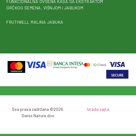
FUNKCIONALNA OVSENA KAŠA SA EKSTRAKTOM
GRČKOG SEMENA, VIŠNJOM I JABUKOM
FRUTIWELL MALINA JABUKA
Sva prava zadržana ©2026.
Izrada sajta
Swiss Nature doo