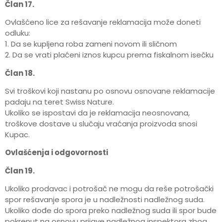
Član 17.
Ovlašćeno lice za rešavanje reklamacija može doneti
odluku:
1. Da se kupljena roba zameni novom ili sličnom
2. Da se vrati plaćeni iznos kupcu prema fiskalnom isečku
Član 18.
Svi troškovi koji nastanu po osnovu osnovane reklamacije
padaju na teret Swiss Nature.
Ukoliko se ispostavi da je reklamacija neosnovana,
troškove dostave u slučaju vraćanja proizvoda snosi
Kupac.
Ovlašćenja i odgovornosti
Član 19.
Ukoliko prodavac i potrošač ne mogu da reše potrošački
spor rešavanje spora je u nadležnosti nadležnog suda.
Ukoliko dođe do spora preko nadležnog suda ili spor bude
pokrenut na osnovu prijave nadležnog inspektora zbog