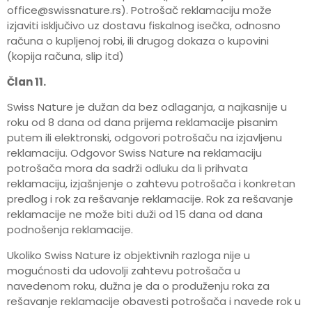
office@swissnature.rs). Potrošač reklamaciju može
izjaviti isključivo uz dostavu fiskalnog isečka, odnosno
računa o kupljenoj robi, ili drugog dokaza o kupovini
(kopija računa, slip itd)
Član 11.
Swiss Nature je dužan da bez odlaganja, a najkasnije u
roku od 8 dana od dana prijema reklamacije pisanim
putem ili elektronski, odgovori potrošaču na izjavljenu
reklamaciju. Odgovor Swiss Nature na reklamaciju
potrošača mora da sadrži odluku da li prihvata
reklamaciju, izjašnjenje o zahtevu potrošača i konkretan
predlog i rok za rešavanje reklamacije. Rok za rešavanje
reklamacije ne može biti duži od 15 dana od dana
podnošenja reklamacije.
Ukoliko Swiss Nature iz objektivnih razloga nije u
mogućnosti da udovolji zahtevu potrošača u
navedenom roku, dužna je da o produženju roka za
rešavanje reklamacije obavesti potrošača i navede rok u