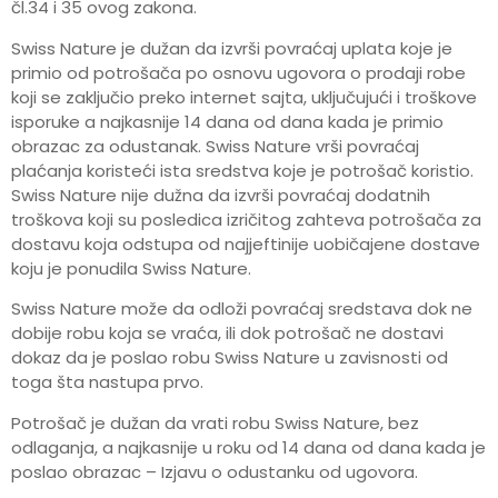
čl.34 i 35 ovog zakona.
Swiss Nature je dužan da izvrši povraćaj uplata koje je
primio od potrošača po osnovu ugovora o prodaji robe
koji se zaključio preko internet sajta, uključujući i troškove
isporuke a najkasnije 14 dana od dana kada je primio
obrazac za odustanak. Swiss Nature vrši povraćaj
plaćanja koristeći ista sredstva koje je potrošač koristio.
Swiss Nature nije dužna da izvrši povraćaj dodatnih
troškova koji su posledica izričitog zahteva potrošača za
dostavu koja odstupa od najjeftinije uobičajene dostave
koju je ponudila Swiss Nature.
Swiss Nature može da odloži povraćaj sredstava dok ne
dobije robu koja se vraća, ili dok potrošač ne dostavi
dokaz da je poslao robu Swiss Nature u zavisnosti od
toga šta nastupa prvo.
Potrošač je dužan da vrati robu Swiss Nature, bez
odlaganja, a najkasnije u roku od 14 dana od dana kada je
poslao obrazac – Izjavu o odustanku od ugovora.