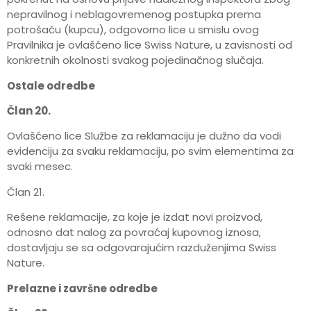
nepravilnog i neblagovremenog postupka prema
potrošaču (kupcu), odgovorno lice u smislu ovog
Pravilnika je ovlašćeno lice Swiss Nature, u zavisnosti od
konkretnih okolnosti svakog pojedinačnog slučaja.
Ostale odredbe
Član 20.
Ovlašćeno lice Službe za reklamaciju je dužno da vodi
evidenciju za svaku reklamaciju, po svim elementima za
svaki mesec.
Član 21.
Rešene reklamacije, za koje je izdat novi proizvod,
odnosno dat nalog za povraćaj kupovnog iznosa,
dostavljaju se sa odgovarajućim razduženjima Swiss
Nature.
Prelazne i završne odredbe