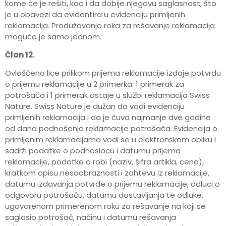
kome će je rešiti, kao i da dobije njegovu saglasnost, što
je u obavezi da evidentira u evidenciju primljenih
reklamacija. Produžavanje roka za rešavanje reklamacija
moguće je samo jednom.
Član 12.
Ovlašćeno lice prilikom prijema reklamacije izdaje potvrdu
o prijemu reklamacije u 2 primerka: 1 primerak za
potrošača i 1 primerak ostaje u službi reklamacija Swiss
Nature. Swiss Nature je dužan da vodi evidenciju
primljenih reklamacija i da je čuva najmanje dve godine
od dana podnošenja reklamacije potrošača. Evidencija o
primljenim reklamacijama vodi se u elektronskom obliku i
sadrži podatke o podnosiocu i datumu prijema
reklamacije, podatke o robi (naziv, šifra artikla, cena),
kratkom opisu nesaobraznosti i zahtevu iz reklamacije,
datumu izdavanja potvrde o prijemu reklamacije, odluci o
odgovoru potrošaču, datumu dostavljanja te odluke,
ugovorenom primerenom roku za rešavanje na koji se
saglasio potrošač, načinu i datumu rešavanja