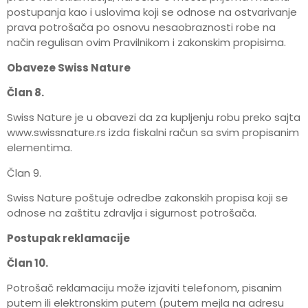
postupanja kao i uslovima koji se odnose na ostvarivanje
prava potrošača po osnovu nesaobraznosti robe na
način regulisan ovim Pravilnikom i zakonskim propisima.
Obaveze Swiss Nature
Član 8.
Swiss Nature je u obavezi da za kupljenju robu preko sajta
www.swissnature.rs izda fiskalni račun sa svim propisanim
elementima.
Član 9.
Swiss Nature poštuje odredbe zakonskih propisa koji se
odnose na zaštitu zdravlja i sigurnost potrošača.
Postupak reklamacije
Član 10.
Potrošač reklamaciju može izjaviti telefonom, pisanim
putem ili elektronskim putem (putem mejla na adresu