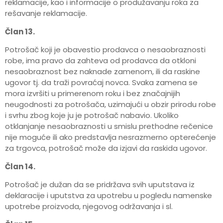
reklamacije, kao i informacije o produžavanju roka za
rešavanje reklamacije.
Član 13.
Potrošač koji je obavestio prodavca o nesaobraznosti
robe, ima pravo da zahteva od prodavca da otkloni
nesaobraznost bez naknade zamenom, ili da raskine
ugovor tj. da traži povraćaj novca. Svaka zamena se
mora izvršiti u primerenom roku i bez značajnijih
neugodnosti za potrošača, uzimajući u obzir prirodu robe
i svrhu zbog koje ju je potrošač nabavio. Ukoliko
otklanjanje nesaobraznosti u smislu prethodne rečenice
nije moguće ili ako predstavlja nesrazmerno opterećenje
za trgovca, potrošač može da izjavi da raskida ugovor.
Član 14.
Potrošač je dužan da se pridržava svih uputstava iz
deklaracije i uputstva za upotrebu u pogledu namenske
upotrebe proizvoda, njegovog održavanja i sl.