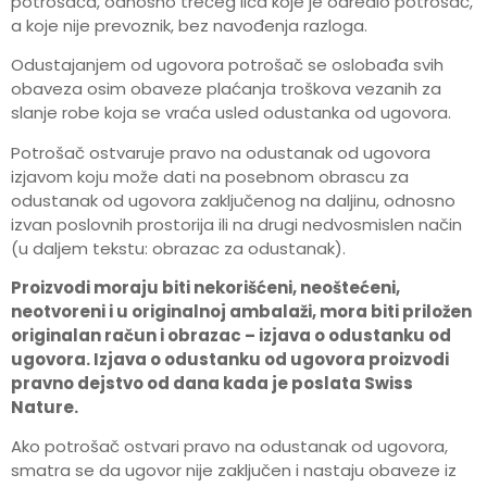
potrošača, odnosno trećeg lica koje je odredio potrošač,
a koje nije prevoznik, bez navođenja razloga.
Odustajanjem od ugovora potrošač se oslobađa svih
obaveza osim obaveze plaćanja troškova vezanih za
slanje robe koja se vraća usled odustanka od ugovora.
Potrošač ostvaruje pravo na odustanak od ugovora
izjavom koju može dati na posebnom obrascu za
odustanak od ugovora zaključenog na daljinu, odnosno
izvan poslovnih prostorija ili na drugi nedvosmislen način
(u daljem tekstu: obrazac za odustanak).
Proizvodi moraju biti nekorišćeni, neoštećeni,
neotvoreni i u originalnoj ambalaži, mora biti priložen
originalan račun i obrazac – izjava o odustanku od
ugovora. Izjava o odustanku od ugovora proizvodi
pravno dejstvo od dana kada je poslata Swiss
Nature.
Ako potrošač ostvari pravo na odustanak od ugovora,
smatra se da ugovor nije zaključen i nastaju obaveze iz