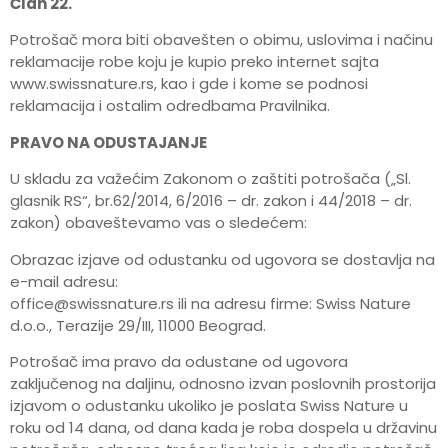
Član 22.
Potrošač mora biti obavešten o obimu, uslovima i načinu
reklamacije robe koju je kupio preko internet sajta
www.swissnature.rs, kao i gde i kome se podnosi
reklamacija i ostalim odredbama Pravilnika.
PRAVO NA ODUSTAJANJE
U skladu za važećim Zakonom o zaštiti potrošača („Sl.
glasnik RS“, br.62/2014, 6/2016 – dr. zakon i 44/2018 – dr.
zakon) obaveštevamo vas o sledećem:
Obrazac izjave od odustanku od ugovora se dostavlja na
e-mail adresu:
office@swissnature.rs ili na adresu firme: Swiss Nature
d.o.o., Terazije 29/III, 11000 Beograd.
Potrošač ima pravo da odustane od ugovora
zaključenog na daljinu, odnosno izvan poslovnih prostorija
izjavom o odustanku ukoliko je poslata Swiss Nature u
roku od 14 dana, od dana kada je roba dospela u državinu