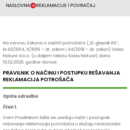
NASLOVNA
REKLAMACIJE I POVRAĆAJ
Na osnovu Zakona o zaštiti potrošača („Sl. glasnik RS“,
br.62/2014, 6/2016 – dr. zakon i 44/2018 – dr. zakon) Swiss
Nature d.o.o. (u daljem tekstu Swiss Nature) dana
10.02.2026. godine donosi:
PRAVILNIK O NAČINU I POSTUPKU REŠAVANJA
REKLAMACIJA POTROŠAČA
Opšte odredbe
Član 1.
Ovim Pravilnikom bliže se uređuju način i postupak
rešavanja reklamacija potrošača u slučaju nedostatka