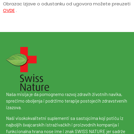
Obrazac Izjave o odustanku od ugovora možete preuzeti
OVDE
.
Naša misija je da pomognemo razvoj zdravih životnih navika,
sprečimo oboljenja i podržimo terapije postojećih zdravstvenih
izazova.
Naši visokokvalitetni suplementi sa sastojcima koji potiču iz
najboljih švajcarskih istraživačkih i proizvodnih kompanija i
funkcionalna hrana nose ime i znak SWISS NATURE jer sadrže