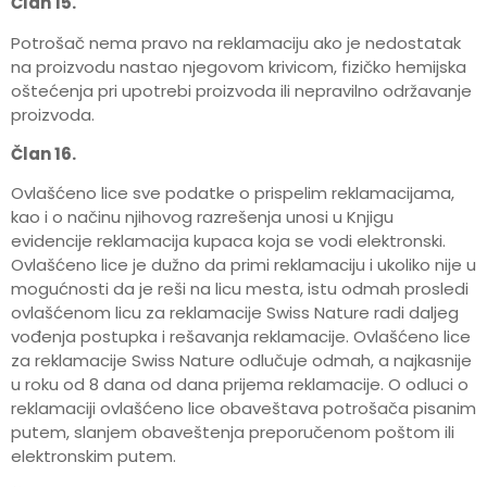
Član 15.
Potrošač nema pravo na reklamaciju ako je nedostatak
na proizvodu nastao njegovom krivicom, fizičko hemijska
oštećenja pri upotrebi proizvoda ili nepravilno održavanje
proizvoda.
Član 16.
Ovlašćeno lice sve podatke o prispelim reklamacijama,
kao i o načinu njihovog razrešenja unosi u Knjigu
evidencije reklamacija kupaca koja se vodi elektronski.
Ovlašćeno lice je dužno da primi reklamaciju i ukoliko nije u
mogućnosti da je reši na licu mesta, istu odmah prosledi
ovlašćenom licu za reklamacije Swiss Nature radi daljeg
vođenja postupka i rešavanja reklamacije. Ovlašćeno lice
za reklamacije Swiss Nature odlučuje odmah, a najkasnije
u roku od 8 dana od dana prijema reklamacije. O odluci o
reklamaciji ovlašćeno lice obaveštava potrošača pisanim
putem, slanjem obaveštenja preporučenom poštom ili
elektronskim putem.