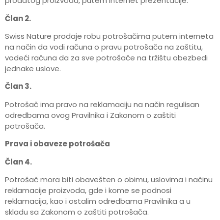
prodatog proizvoda, putem internet prezentacije.
Član 2.
Swiss Nature prodaje robu potrošačima putem interneta
na način da vodi računa o pravu potrošača na zaštitu,
vodeći računa da za sve potrošače na tržištu obezbedi
jednake uslove.
Član 3.
Potrošač ima pravo na reklamaciju na način regulisan
odredbama ovog Pravilnika i Zakonom o zaštiti
potrošača.
Prava i obaveze potrošača
Član 4.
Potrošač mora biti obavešten o obimu, uslovima i načinu
reklamacije proizvoda, gde i kome se podnosi
reklamacija, kao i ostalim odredbama Pravilnika a u
skladu sa Zakonom o zaštiti potrošača.