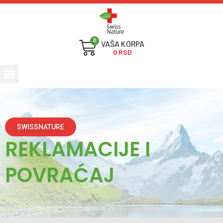
0
0
RSD
SWISSNATURE
REKLAMACIJE I
POVRAĆAJ