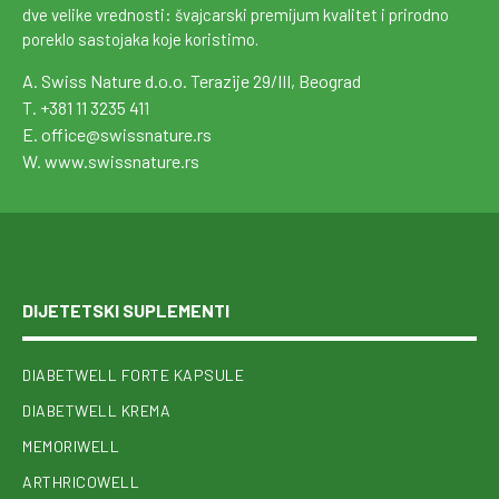
dve velike vrednosti: švajcarski premijum kvalitet i prirodno
poreklo sastojaka koje koristimo.
A. Swiss Nature d.o.o. Terazije 29/III, Beograd
T. +381 11 3235 411
E. office@swissnature.rs
W. www.swissnature.rs
DIJETETSKI SUPLEMENTI
DIABETWELL FORTE KAPSULE
DIABETWELL KREMA
MEMORIWELL
ARTHRICOWELL