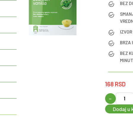
BEZ D
SMAN
VRED
IZVOR
BRZA 
BEZ K
MINU
168
RSD
−
Dodaj u 