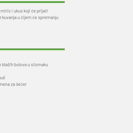
ris i ukus koji će prijati
z kuvanja u čijem će spremanju
je blažih bolova u stomaku
uli
amena za šećer