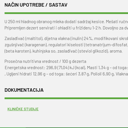
NAČIN UPOTREBE / SASTAV
U 250 ml hladnog obranog mleka dodati sadržaj kesice. Mešati ruč
Pripremljen dezert servirati i ohladiti u frižideru 1-2 h. Dovoljno za d
Zaslađivač (maltitol), dijetna vlakna (inulin) 24%, modifikovani skro
zgušnjivač (karagenan), regulatori kiselosti (tetranatrijum-difosfat,
(beta karoten), kuhinjska so, zaslađivač (steviol glikozid), aroma.
Prosečna nutritivna vrednost / 100 g dezerta
Energetska vrednost: 296,9 (71,04) kJ (kcal), Masti 1,34 g – od toga
, Ugljeni hidrati 12,96 g – od toga: šećeri 3,87 g, Polioli 6,90 g, Vlakna
DOKUMENTACIJA
KLINIČKE STUDIJE