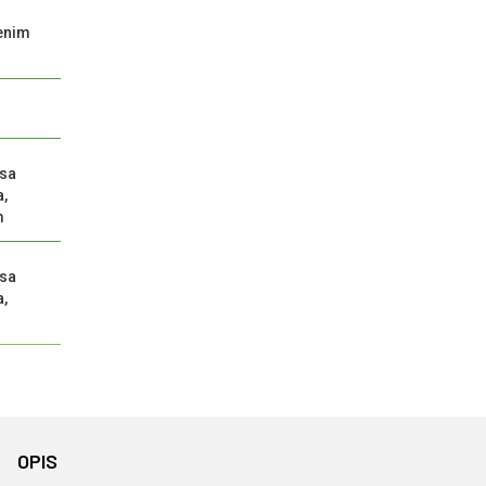
enim
 sa
,
m
 sa
,
OPIS