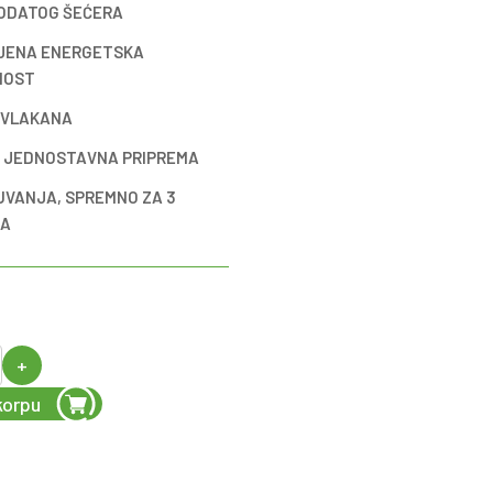
ODATOG ŠEĆERA
JENA ENERGETSKA
NOST
 VLAKANA
I JEDNOSTAVNA PRIPREMA
UVANJA, SPREMNO ZA 3
TA
+
korpu