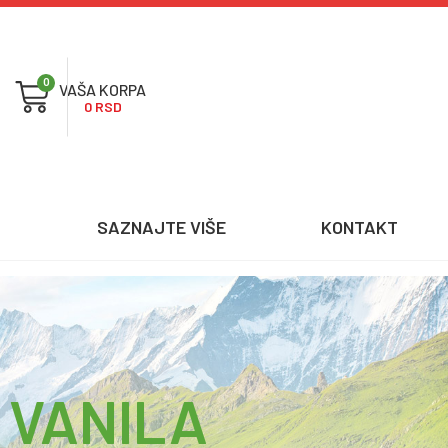
0
0
RSD
SAZNAJTE VIŠE
KONTAKT
 VANILA