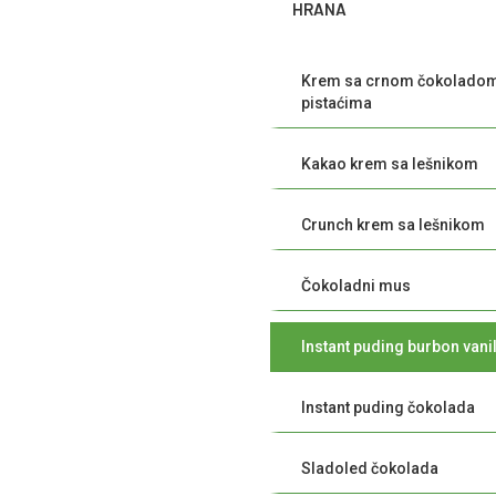
HRANA
Krem sa crnom čokoladom
pistaćima
Kakao krem sa lešnikom
Crunch krem sa lešnikom
Čokoladni mus
Instant puding burbon vani
Instant puding čokolada
Sladoled čokolada