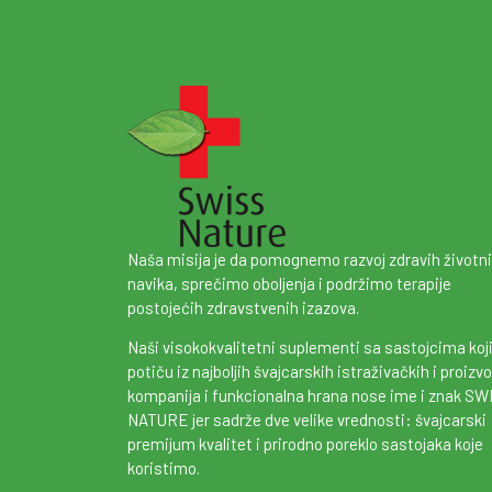
Naša misija je da pomognemo razvoj zdravih životn
navika, sprečimo oboljenja i podržimo terapije
postojećih zdravstvenih izazova.
Naši visokokvalitetni suplementi sa sastojcima koj
potiču iz najboljih švajcarskih istraživačkih i proizv
kompanija i funkcionalna hrana nose ime i znak SW
NATURE jer sadrže dve velike vrednosti: švajcarski
premijum kvalitet i prirodno poreklo sastojaka koje
koristimo.