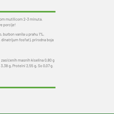
nom mutilicom 2-3 minuta.
ve porcije!
b, burbon vanila u prahu 1%,
 dinatrijum fosfat), prirodna boja
: zasićenih masnih kiselina 0,80 g
 3,38 g, Proteini 2,55 g, So 0,07 g.