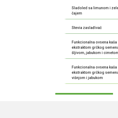
Sladoled sa limunom i zel
čajem
Stevia zaslađivač
Funkcionalna ovsena kaša
ekstraktom grčkog semena
šljivom, jabukom i cimeto
Funkcionalna ovsena kaša
ekstraktom grčkog semena
višnjom i jabukom