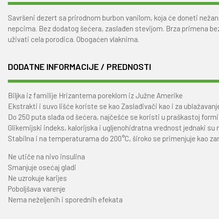
Savršeni dezert sa prirodnom burbon vanilom, koja će doneti nežan mi
nepcima. Bez dodatog šećera, zaslađen stevijom. Brza primena be
uživati cela porodica. Obogaćen vlaknima.
DODATNE INFORMACIJE / PREDNOSTI
Biljka iz familije Hrizantema poreklom iz Južne Amerike
Ekstrakti i suvo lišće koriste se kao Zaslađivači kao i za ublažavan
Do 250 puta slađa od šećera, najčešće se koristi u praškastoj formi
Glikemijski indeks, kalorijska i ugljenohidratna vrednost jednaki su n
Stabilna i na temperaturama do 200°C, široko se primenjuje kao z
Ne utiče na nivo insulina
Smanjuje osećaj gladi
Ne uzrokuje karijes
Poboljšava varenje
Nema neželjenih i sporednih efekata